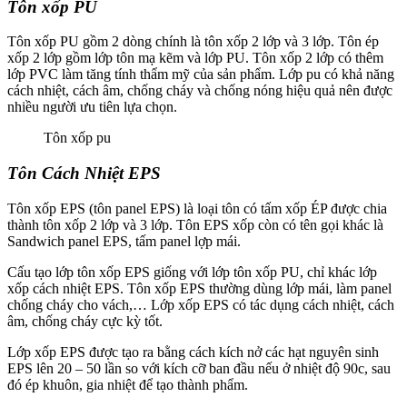
Tôn xốp PU
Tôn xốp PU gồm 2 dòng chính là tôn xốp 2 lớp và 3 lớp. Tôn ép
xốp 2 lớp gồm lớp tôn mạ kẽm và lớp PU. Tôn xốp 2 lớp có thêm
lớp PVC làm tăng tính thẩm mỹ của sản phẩm. Lớp pu có khả năng
cách nhiệt, cách âm, chống cháy và chống nóng hiệu quả nên được
nhiều người ưu tiên lựa chọn.
Tôn xốp pu
Tôn Cách Nhiệt EPS
Tôn xốp EPS (tôn panel EPS) là loại tôn có tấm xốp ÉP được chia
thành tôn xốp 2 lớp và 3 lớp. Tôn EPS xốp còn có tên gọi khác là
Sandwich panel EPS, tấm panel lợp mái.
Cấu tạo lớp tôn xốp EPS giống với lớp tôn xốp PU, chỉ khác lớp
xốp cách nhiệt EPS. Tôn xốp EPS thường dùng lớp mái, làm panel
chống cháy cho vách,… Lớp xốp EPS có tác dụng cách nhiệt, cách
âm, chống cháy cực kỳ tốt.
Lớp xốp EPS được tạo ra bằng cách kích nở các hạt nguyên sinh
EPS lên 20 – 50 lần so với kích cỡ ban đầu nếu ở nhiệt độ 90c, sau
đó ép khuôn, gia nhiệt để tạo thành phẩm.