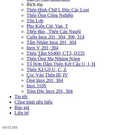
Bích mạ
Thép Hình Chữ L Đúc Các Loại
Thép Ống Công Nghiệp
Tôn Lợp
Phụ Kiện Cút, Van, T
Thép 8kp , Thép Cán Nguội
Cuộn Inox 201, 304, 306, 314
Tấm Nhám Inox 201, 304
Inox V 201, 304
Thép Tấm SS400, CT3, Q235
Thép Ống Mạ Nhúng Nóng
Tổ Hợp Dầm Thép Kết Cấu U, I, H
Thép Xà Gồ U, C, Z
Cọc Ván Thép III, IV
Ống Inox 201, 304
Inox 310S
Tròn Đặc Inox 201, 304
Tin tức
Công trình tiêu biểu
Báo giá
Liên hệ
HOTLINE