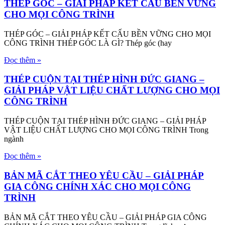
THÉP GÓC – GIẢI PHÁP KẾT CẤU BỀN VỮNG
CHO MỌI CÔNG TRÌNH
THÉP GÓC – GIẢI PHÁP KẾT CẤU BỀN VỮNG CHO MỌI
CÔNG TRÌNH THÉP GÓC LÀ GÌ? Thép góc (hay
Đọc thêm »
THÉP CUỘN TẠI THÉP HÌNH ĐỨC GIANG –
GIẢI PHÁP VẬT LIỆU CHẤT LƯỢNG CHO MỌI
CÔNG TRÌNH
THÉP CUỘN TẠI THÉP HÌNH ĐỨC GIANG – GIẢI PHÁP
VẬT LIỆU CHẤT LƯỢNG CHO MỌI CÔNG TRÌNH Trong
ngành
Đọc thêm »
BẢN MÃ CẮT THEO YÊU CẦU – GIẢI PHÁP
GIA CÔNG CHÍNH XÁC CHO MỌI CÔNG
TRÌNH
BẢN MÃ CẮT THEO YÊU CẦU – GIẢI PHÁP GIA CÔNG