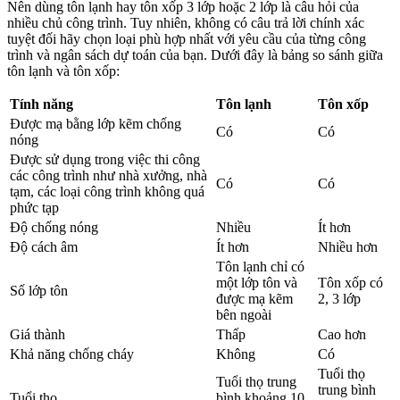
Nên dùng tôn lạnh hay tôn xốp 3 lớp hoặc 2 lớp là câu hỏi của
nhiều chủ công trình. Tuy nhiên, không có câu trả lời chính xác
tuyệt đối hãy chọn loại phù hợp nhất với yêu cầu của từng công
trình và ngân sách dự toán của bạn. Dưới đây là bảng so sánh giữa
tôn lạnh và tôn xốp:
Tính năng
Tôn lạnh
Tôn xốp
Được mạ bằng lớp kẽm chống
Có
Có
nóng
Được sử dụng trong việc thi công
các công trình như nhà xưởng, nhà
Có
Có
tạm, các loại công trình không quá
phức tạp
Độ chống nóng
Nhiều
Ít hơn
Độ cách âm
Ít hơn
Nhiều hơn
Tôn lạnh chỉ có
một lớp tôn và
Tôn xốp có
Số lớp tôn
được mạ kẽm
2, 3 lớp
bên ngoài
Giá thành
Thấp
Cao hơn
Khả năng chống cháy
Không
Có
Tuổi thọ
Tuổi thọ trung
trung bình
Tuổi thọ
bình khoảng 10