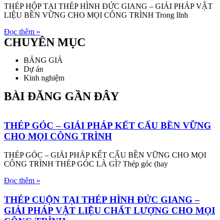
THÉP HỘP TẠI THÉP HÌNH ĐỨC GIANG – GIẢI PHÁP VẬT
LIỆU BỀN VỮNG CHO MỌI CÔNG TRÌNH Trong lĩnh
Đọc thêm »
CHUYÊN MỤC
BẢNG GIÁ
Dự án
Kinh nghiệm
BÀI ĐĂNG GẦN ĐÂY
THÉP GÓC – GIẢI PHÁP KẾT CẤU BỀN VỮNG
CHO MỌI CÔNG TRÌNH
THÉP GÓC – GIẢI PHÁP KẾT CẤU BỀN VỮNG CHO MỌI
CÔNG TRÌNH THÉP GÓC LÀ GÌ? Thép góc (hay
Đọc thêm »
THÉP CUỘN TẠI THÉP HÌNH ĐỨC GIANG –
GIẢI PHÁP VẬT LIỆU CHẤT LƯỢNG CHO MỌI