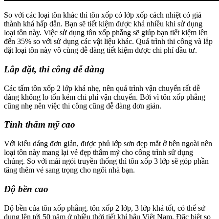
So với các loại tôn khác thì tôn xốp có lớp xốp cách nhiệt có giá
thành khá hấp dẫn. Bạn sẽ tiết kiệm được khá nhiều khi sử dụng
loại tôn này. Việc sử dụng tôn xốp phẳng sẽ giúp bạn tiết kiệm lên
đến 35% so với sử dụng các vật liệu khác. Quá trình thi công và lắp
đặt loại tôn này vô cùng dễ dàng tiết kiệm được chi phí đầu tư.
Lắp đặt, thi công dễ dàng
Các tấm tôn xốp 2 lớp khá nhẹ, nên quá trình vận chuyển rất dễ
dàng không lo tốn kém chi phí vận chuyển. Bởi vì tôn xốp phẳng
cũng nhẹ nên việc thi công cũng dễ dàng đơn giản.
Tính thẩm mỹ cao
Với kiểu dáng đơn giản, được phủ lớp sơn đẹp mắt ở bên ngoài nên
loại tôn này mang lại vẻ đẹp thẩm mỹ cho công trình sử dụng
chúng. So với mái ngói truyền thống thì tôn xốp 3 lớp sẽ góp phần
tăng thêm vẻ sang trọng cho ngôi nhà bạn.
Độ bền cao
Độ bền của tôn xốp phẳng, tôn xốp 2 lớp, 3 lớp khá tốt, có thể sử
dụng lên tới 50 năm ở nhiều thời tiết khí hậu Việt Nam. Đặc biệt so