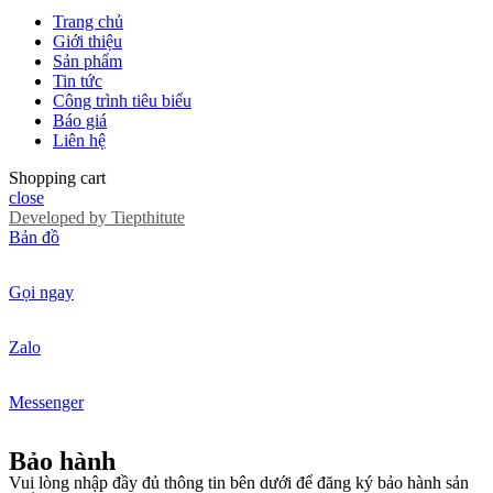
Trang chủ
Giới thiệu
Sản phẩm
Tin tức
Công trình tiêu biểu
Báo giá
Liên hệ
Shopping cart
close
Developed by
Tiepthitute
Bản đồ
Gọi ngay
Zalo
Messenger
Bảo hành
Vui lòng nhập đầy đủ thông tin bên dưới để đăng ký bảo hành sản