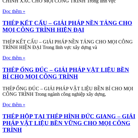
CHÍNH XÁC CHO MỌI CÔNG TRÌNH Trong lĩnh vực
Đọc thêm »
THÉP KẾT CẤU – GIẢI PHÁP NỀN TẢNG CHO
MỌI CÔNG TRÌNH HIỆN ĐẠI
THÉP KẾT CẤU – GIẢI PHÁP NỀN TẢNG CHO MỌI CÔNG
TRÌNH HIỆN ĐẠI Trong lĩnh vực xây dựng và
Đọc thêm »
THÉP ỐNG ĐÚC – GIẢI PHÁP VẬT LIỆU BỀN
BỈ CHO MỌI CÔNG TRÌNH
THÉP ỐNG ĐÚC – GIẢI PHÁP VẬT LIỆU BỀN BỈ CHO MỌI
CÔNG TRÌNH Trong ngành công nghiệp xây dựng,
Đọc thêm »
THÉP HỘP TẠI THÉP HÌNH ĐỨC GIANG – GIẢI
PHÁP VẬT LIỆU BỀN VỮNG CHO MỌI CÔNG
TRÌNH