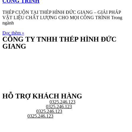
CÔNG TRÌNH
THÉP CUỘN TẠI THÉP HÌNH ĐỨC GIANG – GIẢI PHÁP
VẬT LIỆU CHẤT LƯỢNG CHO MỌI CÔNG TRÌNH Trong
ngành
Đọc thêm »
CÔNG TY TNHH THÉP HÌNH ĐỨC
GIANG
HỖ TRỢ KHÁCH HÀNG
Chăm sóc khách hàng:
0325.246.123
Đại diện kinh doanh:
0325.246.123
Hỗ trợ kỹ thuật:
0325.246.123
Văn phòng:
0325.246.123