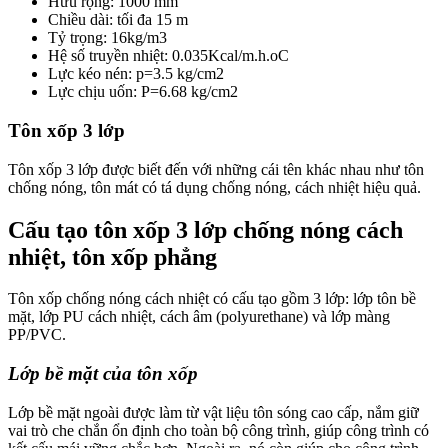
Hữu rộng: 1000 mm
Chiều dài: tối đa 15 m
Tỷ trọng: 16kg/m3
Hệ số truyền nhiệt: 0.035Kcal/m.h.oC
Lực kéo nén: p=3.5 kg/cm2
Lực chịu uốn: P=6.68 kg/cm2
Tôn xốp 3 lớp
Tôn xốp 3 lớp được biết đến với những cái tên khác nhau như tôn
chống nóng, tôn mát có tá dụng chống nóng, cách nhiệt hiệu quả.
Cấu tạo tôn xốp 3 lớp chống nóng cách
nhiệt, tôn xốp phẳng
Tôn xốp chống nóng cách nhiệt có cấu tạo gồm 3 lớp: lớp tôn bề
mặt, lớp PU cách nhiệt, cách âm (polyurethane) và lớp màng
PP/PVC.
Lớp bề mặt của tôn xốp
Lớp bề mặt ngoài được làm từ vật liệu tôn sóng cao cấp, nắm giữ
vai trò che chắn ổn định cho toàn bộ công trình, giúp công trình có