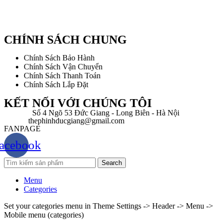
CHÍNH SÁCH CHUNG
Chính Sách Bảo Hành
Chính Sách Vận Chuyển
Chính Sách Thanh Toán
Chính Sách Lắp Đặt
KẾT NỐI VỚI CHÚNG TÔI
Địa chỉ:
Số 4 Ngõ 53 Đức Giang - Long Biên - Hà Nội
Email:
thephinhducgiang@gmail.com
FANPAGE
acebook
Search
Menu
Categories
Set your categories menu in Theme Settings -> Header -> Menu ->
Mobile menu (categories)