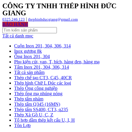
CÔNG TY TNHH THÉP HÌNH ĐỨC
GIANG
|
0325.246.123
thephinhducgiang@gmail.com
BẢO HÀNH
Tất cả danh mục
Cuộn Inox 201, 304, 306, 314
Inox gương 8k
Ống Inox 201, 304
Phụ kiện cút, van, T, bích, hàng đen, hàng mạ
Tấm Inox 201, 304, 306, 314
Tất cả sản phẩm
Thép chế tạo CT3, C45, 40CR
Thép hình Chữ L Đúc các loại
Thép Ống công nghiệp
Thép ống mạ nhúng nóng
Thép tấm nhám
Thép tấm Q345 (16MN)
Thép tấm SS400, CT3, q235
Thép Xà Gồ U, C, Z
Tổ hợp dầm thép kết cấu U, I, H
Tôn Lợp