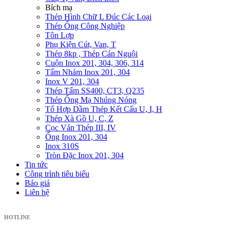
Bích mạ
Thép Hình Chữ L Đúc Các Loại
Thép Ống Công Nghiệp
Tôn Lợp
Phụ Kiện Cút, Van, T
Thép 8kp , Thép Cán Nguội
Cuộn Inox 201, 304, 306, 314
Tấm Nhám Inox 201, 304
Inox V 201, 304
Thép Tấm SS400, CT3, Q235
Thép Ống Mạ Nhúng Nóng
Tổ Hợp Dầm Thép Kết Cấu U, I, H
Thép Xà Gồ U, C, Z
Cọc Ván Thép III, IV
Ống Inox 201, 304
Inox 310S
Tròn Đặc Inox 201, 304
Tin tức
Công trình tiêu biểu
Báo giá
Liên hệ
HOTLINE