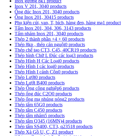
Inox gương 8k
1 product
Inox V 201, 304
0 products
Ống đúc Inox 201, 304
0 products
Ống Inox 201, 304
15 products
Phụ kiện cút, van, T, bích, hàng đen, hàng mạ
1 product
Tấm Inox 201, 304, 306, 314
3 products
Tấm nhám Inox 201, 304
0 products
Thép 2 thành phần +4 + 6
0 products
Thép 8kp , thép cán nguội
0 products
Thép chế tạo CT3, C45, 40CR
19 products
Thép hình Chữ L Đúc các loại
3 products
Thép Hình H Các Loại
0 products
Thép Hình I các loại
0 products
Thép Hình I cánh Côn
0 products
Thép Lưới
0 products
Thép Lưới B40
0 products
Thép Ống công nghiệp
6 products
Thép ống đúc C2O
0 products
Thép ống mạ nhúng nóng
2 products
Thép tấm 65G
0 products
Thép tấm C45
0 products
Thép tấm nhám
5 products
Thép tấm Q345 (16MN)
4 products
Thép tấm SS400, CT3, q235
18 products
Thép Xà Gồ U, C, Z
1 product