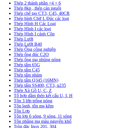
Thép 2 thành phần +4 + 6
Thép 8kp , thép cán nguội
Thép chế tạo CT3, C45, 40CR
Thép hình Chữ L Đúc các loại
Thép Hình H Các Loại
Thép Hình I các loại
Thép Hình I cánh Côn
Thép Lưới
Thép Lưới B40
Thép Ống công nghiệp
Thép ống đúc C2O
Thép ống mạ nhúng nóng
Thép tấm 65G
Thép tấm C45
Thép tấm nhám
Thép tấm Q345 (16MN)
Thép tấm SS400, CT3, q235
Thép Xà Gồ U, C, Z
Tổ hợp dầm thép kết cấu U, I, H
Tôn 3 lớp trống nóng
Tôn lạnh, tôn mạ kẽm
Tôn Lợp
Tôn lợp 6 sóng, 9 sóng, 11 sóng
Tôn phẳng mạ màu nguyên khổ
Tròn đặc Inox 201, 304