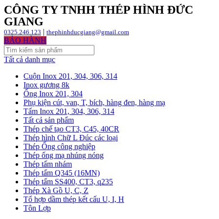
CÔNG TY TNHH THÉP HÌNH ĐỨC
GIANG
|
0325.246.123
thephinhducgiang@gmail.com
BẢO HÀNH
Tất cả danh mục
Cuộn Inox 201, 304, 306, 314
Inox gương 8k
Ống Inox 201, 304
Phụ kiện cút, van, T, bích, hàng đen, hàng mạ
Tấm Inox 201, 304, 306, 314
Tất cả sản phẩm
Thép chế tạo CT3, C45, 40CR
Thép hình Chữ L Đúc các loại
Thép Ống công nghiệp
Thép ống mạ nhúng nóng
Thép tấm nhám
Thép tấm Q345 (16MN)
Thép tấm SS400, CT3, q235
Thép Xà Gồ U, C, Z
Tổ hợp dầm thép kết cấu U, I, H
Tôn Lợp