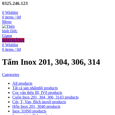
0325.246.123
0
Wishlist
0
items
/
0
₫
Menu
BẢO HÀNH
0
Wishlist
0
items
/
0
₫
Tấm Inox 201, 304, 306, 314
Categories
All
products
Tất cả sản phẩm
66 products
Cọc ván thép III, IV
0 products
Cuộn Inox 201, 304, 306, 314
3 products
Cút, T, Van, Bích inox
0 products
Hộp Inox 201, 304
0 products
Inox 310S
0 products