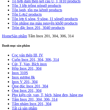
Tổ hợp dầm thép kết cấu U, I, H
10 products
Tôn 3 lớp trống nóng
0 products
Tôn lạnh, tôn mạ kẽm
0 products
Tôn Lợp
2 products
Tôn lợp 6 sóng, 9 sóng, 11 sóng
0 products
Tôn phẳng mạ màu nguyên khổ
0 products
Tròn đặc Inox 201, 304
0 products
Home
Sản phẩm
Tấm Inox 201, 304, 306, 314
Danh mục sản phẩm
Cọc ván thép III, IV
Cuộn Inox 201, 304, 306, 314
Cút, T, Van, Bích inox
Hộp Inox 201, 304
Inox 310S
Inox gương 8k
Inox V 201, 304
Ống đúc Inox 201, 304
Ống Inox 201, 304
Phụ kiện cút, van, T, bích, hàng đen, hàng mạ
Tấm Inox 201, 304, 306, 314
Tấm nhám Inox 201, 304
Tất cả sản phẩm