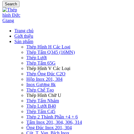
Search
Trang chủ
Giới thiệu
Sản phẩm
Thép Hình H Các Loại
Thép Tấm Q345 (16MN)
Thép Lưới
Thép Tấm 65G
Thép Hình V Các Loại
Thép Ống Đúc C2O
Hộp Inox 201, 304
Inox Gương 8k
Thép Chế Tạo
Thép Hình Chữ U
Thép Tấm Nhám
Thép Lưới B40
Thép Tấm C45
Thép 2 Thành Phần +4 + 6
Tấm Inox 201, 304, 306, 314
Ống Đúc Inox 201, 304
Cút, T, Van, Bích Inox