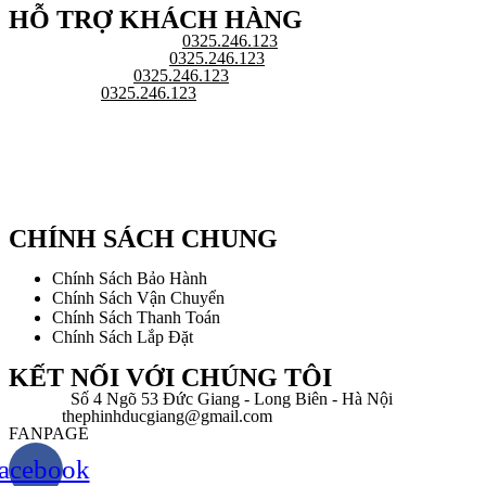
HỖ TRỢ KHÁCH HÀNG
Chăm sóc khách hàng:
0325.246.123
Đại diện kinh doanh:
0325.246.123
Hỗ trợ kỹ thuật:
0325.246.123
Văn phòng:
0325.246.123
CHÍNH SÁCH CHUNG
Chính Sách Bảo Hành
Chính Sách Vận Chuyển
Chính Sách Thanh Toán
Chính Sách Lắp Đặt
KẾT NỐI VỚI CHÚNG TÔI
Địa chỉ:
Số 4 Ngõ 53 Đức Giang - Long Biên - Hà Nội
Email:
thephinhducgiang@gmail.com
FANPAGE
acebook