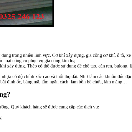
dụng trong nhiều lĩnh vực. Cơ khí xây dựng, gia công cơ khí, ô tô, x
ác loại công cụ phục vụ gia công kim loại
i xây dựng. Thép có thể được sử dụng để chế tạo, cán ren, bulong, làm 
nhựa có độ chính xác cao và tuổi thọ dài. Như làm các khuôn đúc đặc b
ảng bắt đinh ốc, bảng mã, tấm ngăn cách, làm bồn bể chứa, làm máng…
ang?
trường. Quý khách hàng sẽ được cung cấp các dịch vụ:
g