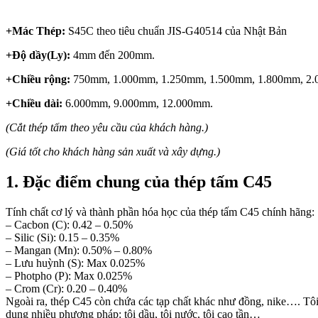
+Mác Thép:
S45C theo tiêu chuẩn JIS-G40514 của Nhật Bản
+Độ dầy(Ly):
4mm đến 200mm.
+Chiều rộng:
750mm, 1.000mm, 1.250mm, 1.500mm, 1.800mm, 2.
+Chiều dài:
6.000mm, 9.000mm, 12.000mm.
(Cắt thép tấm theo yêu cầu của khách hàng.)
(Giá tốt cho khách hàng sản xuất và xây dựng.)
1. Đặc điểm chung của thép tấm C45
Tính chất cơ lý và thành phần hóa học của thép tấm C45 chính hãng:
– Cacbon (C): 0.42 – 0.50%
– Silic (Si): 0.15 – 0.35%
– Mangan (Mn): 0.50% – 0.80%
– Lưu huỳnh (S): Max 0.025%
– Photpho (P): Max 0.025%
– Crom (Cr): 0.20 – 0.40%
Ngoài ra, thép C45 còn chứa các tạp chất khác như đồng, nike…. Tôi
dụng nhiều phương pháp: tôi dầu, tôi nước, tôi cao tần…