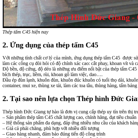
Thép tấm C45 hiện nay
2. Ứng dụng của thép tấm C45
Với những tính chất cơ lý của mình, ứng dụng thép tấm C45 được sử 
làm các công cụ đòi hỏi có độ chính xác cao: cắt phay, khoan vít và c
Độ bền, độ cứng, độ dẻo là những ưu điểm nổi bật của thép tấm C45 kh
bích thép, trục, liềm, rùi, khoan gô làm việc, dao….
Đầu ép đùn lạnh, khuôn đùn, khuôn đúc khuôn có tuổi thọ dài, khuôn 
container, mui xe, thùng xe tải, làm các toa tầu, thùng hàng, tấm b
2. Tại sao nên lựa chọn Thép hình Đức Gi
Thép hình Đức Giang tự hào là đơn vị cung cấp thép uy tín trên thị 
– Sản phẩm thép tấm C45 chất lượng cao, chính hãng, đạt tiêu chuẩn
– Hệ thống sản phẩm đa dạng, đáp ứng nhiều nhu cầu của khách hàn
– Giá cả phải chăng, phù hợp với nhiều đối tượng
– Giao hàng nhanh, đảm bảo đúng tiến độ công trình