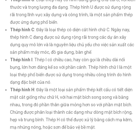
thước và trọng lượng đa dạng. Thép hình U được sử dụng rộng
rãi trong lĩnh vực xây dựng và công trình, là một sản phẩm thép
được ứng dụng phổ biến.
Thép hình C
: Đây là loại thép có diện cắt hình chữ C. Ngày nay,
thép hình C đang được sử dụng rộng rãi trong các dự án xây
dựng quy mô lớn và là nguyên liệu chủ yếu cho việc sản xuất các
sản phẩm máy móc, đồ gia dụng, bàn ghế.
Thép hình I
: Thép I có chiều cao, hay còn gọi là chiều dài nối
bụng, lớn hơn đáng kể so với phần cánh. Thép hình chữ I là một
loại thép phổ biến được sử dụng trong nhiều công trình do hình
dạng đặc biệt của nó.
Thép hình H
: Đây là một loại sản phẩm thép kết cấu có tiết diện
mặt cắt giống như chữ H, với hai mặt bích song song và bằng
nhau, trong đó phần thân giữa mỏng hơn so với phần mặt bích.
Chúng được phân loại thành các dạng như dòng mặt bích rộng,
hẹp và trung bình. Thép H có thể được xử lý bằng cách mạ kẽm,
mạ nhúng nóng, hoặc sơn để bảo vệ bề mặt.