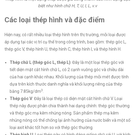
biệt như hình chữ H, T, U, I, L, v.v
Các loại thép hình và đặc điểm
Hiện nay, có rất nhiều loại thép hình trên thị trường, mỗi loại được
áp dụng tại các vị trí cụ thể trong công trình, bao gồm: thép góc L,
thép góc V, thép hình U, thép hình C, thép hình I, và thép hình H.
Thép chữ L (thép góc L, thép L)
: Đây là một loại thép góc với
tiết diện mặt cắt hình chữ L, có 2 cạnh vuông góc và chiều dài
của hai cạnh khác nhau. Khối lượng của thép mỗi mét được tính
dựa trên kích thước danh nghĩa và khối lượng riêng của thép
3
bằng 7.85kg/dm
.
Thép góc V
: Đây là loại thép có diện mặt cắt hình chữ V. Loại
thép này được phân chia thành hai dạng chính: thép góc thường
và thép góc mạ kẽm nhúng nóng. Sản phẩm thép mạ kẽm
nhúng nóng có thể chống lại ảnh hưởng của nước biển và một số
loại axit khác tốt hơn so với thép góc thường.
Thép hình U
: Loại thép này có hình dáng giống chữ cái U, với kích