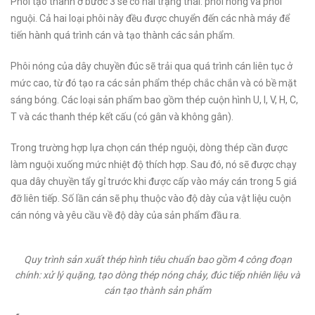
Phôi tạo thành ở bước 3 sẽ có hai trạng thái: phôi nóng và phôi
nguội. Cả hai loại phôi này đều được chuyển đến các nhà máy để
tiến hành quá trình cán và tạo thành các sản phẩm.
Phôi nóng của dây chuyền đúc sẽ trải qua quá trình cán liên tục ở
mức cao, từ đó tạo ra các sản phẩm thép chắc chắn và có bề mặt
sáng bóng. Các loại sản phẩm bao gồm thép cuộn hình U, I, V, H, C,
T và các thanh thép kết cấu (có gân và không gân).
Trong trường hợp lựa chọn cán thép nguội, dòng thép cần được
làm nguội xuống mức nhiệt độ thích hợp. Sau đó, nó sẽ được chạy
qua dây chuyền tẩy gỉ trước khi được cấp vào máy cán trong 5 giá
đỡ liên tiếp. Số lần cán sẽ phụ thuộc vào độ dày của vật liệu cuộn
cán nóng và yêu cầu về độ dày của sản phẩm đầu ra.
Quy trình sản xuất thép hình tiêu chuẩn bao gồm 4 công đoạn
chính: xử lý quặng, tạo dòng thép nóng chảy, đúc tiếp nhiên liệu và
cán tạo thành sản phẩm