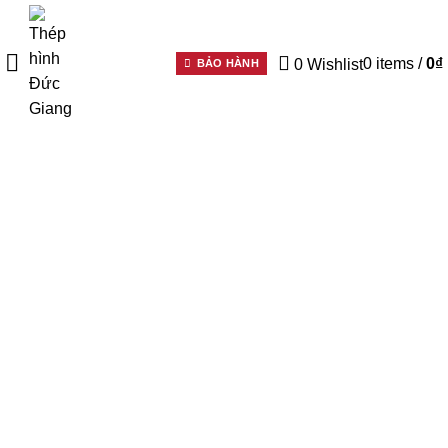
0
items
/
0
₫
0
Wishlist
BẢO HÀNH
HOME
TIN TỨC
THÉP HÌNH LÀ GÌ? CÁC
LOẠI THÉP HÌNH PHỔ
BIẾN