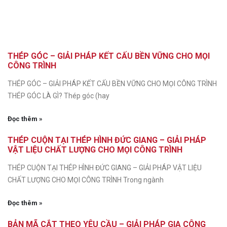
THÉP GÓC – GIẢI PHÁP KẾT CẤU BỀN VỮNG CHO MỌI
CÔNG TRÌNH
THÉP GÓC – GIẢI PHÁP KẾT CẤU BỀN VỮNG CHO MỌI CÔNG TRÌNH
THÉP GÓC LÀ GÌ? Thép góc (hay
Đọc thêm »
THÉP CUỘN TẠI THÉP HÌNH ĐỨC GIANG – GIẢI PHÁP
VẬT LIỆU CHẤT LƯỢNG CHO MỌI CÔNG TRÌNH
THÉP CUỘN TẠI THÉP HÌNH ĐỨC GIANG – GIẢI PHÁP VẬT LIỆU
CHẤT LƯỢNG CHO MỌI CÔNG TRÌNH Trong ngành
Đọc thêm »
BẢN MÃ CẮT THEO YÊU CẦU – GIẢI PHÁP GIA CÔNG