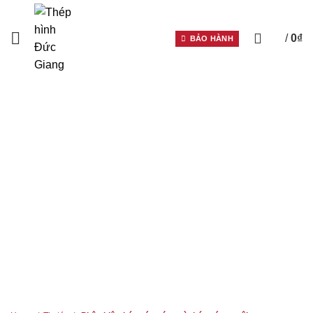
0
/
0
₫
BẢO HÀNH
HOME
TIN TỨC
PHÂN BIỆT THÉP CÁN
NÓNG VÀ THÉP CÁN
NGUỘI