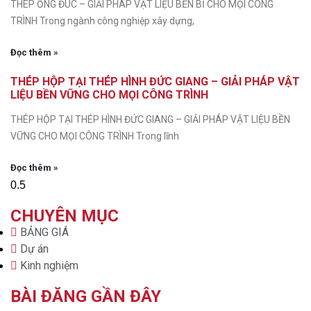
THÉP ỐNG ĐÚC – GIẢI PHÁP VẬT LIỆU BỀN BỈ CHO MỌI CÔNG
TRÌNH Trong ngành công nghiệp xây dựng,
Đọc thêm »
THÉP HỘP TẠI THÉP HÌNH ĐỨC GIANG – GIẢI PHÁP VẬT
LIỆU BỀN VỮNG CHO MỌI CÔNG TRÌNH
THÉP HỘP TẠI THÉP HÌNH ĐỨC GIANG – GIẢI PHÁP VẬT LIỆU BỀN
VỮNG CHO MỌI CÔNG TRÌNH Trong lĩnh
Đọc thêm »
CHUYÊN MỤC
BẢNG GIÁ
Dự án
Kinh nghiệm
BÀI ĐĂNG GẦN ĐÂY