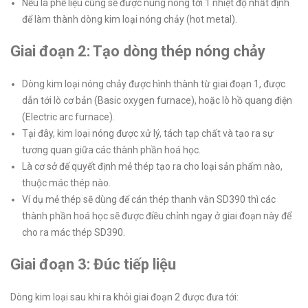
Nếu là phế liệu cũng sẽ được nung nóng tới 1 nhiệt độ nhất định
để làm thành dòng kim loại nóng chảy (hot metal).
Giai đoạn 2: Tạo dòng thép nóng chảy
Dòng kim loại nóng chảy được hình thành từ giai đoạn 1, được
dẫn tới lò cơ bản (Basic oxygen furnace), hoặc lò hồ quang điện
(Electric arc furnace).
Tại đây, kim loại nóng được xử lý, tách tạp chất và tạo ra sự
tương quan giữa các thành phần hoá học.
Là cơ sở để quyết định mẻ thép tạo ra cho loại sản phẩm nào,
thuộc mác thép nào.
Ví dụ mẻ thép sẽ dùng để cán thép thanh vằn SD390 thì các
thành phần hoá học sẽ được điều chỉnh ngay ở giai đoạn này để
cho ra mác thép SD390.
Giai đoạn 3: Đúc tiếp liệu
Dòng kim loại sau khi ra khỏi giai đoạn 2 được đưa tới: