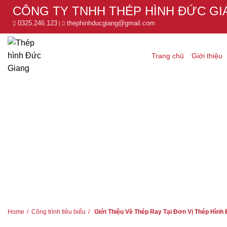
CÔNG TY TNHH THÉP HÌNH ĐỨC GI
0325.246.123
thephinhducgiang@gmail.com
|
Trang chủ
Giới thiệu
HOME
CÔNG TRÌNH TIÊU BIỂU
GIỚI THIỆU VỀ THÉP RAY 
Home
Công trình tiêu biểu
Giới Thiệu Về Thép Ray Tại Đơn Vị Thép Hình