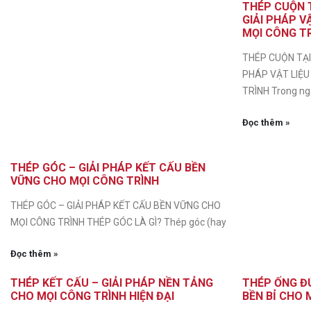
THÉP CUỘN T
GIẢI PHÁP V
MỌI CÔNG T
THÉP CUỘN TẠI 
PHÁP VẬT LIỆU
TRÌNH Trong n
Đọc thêm »
THÉP GÓC – GIẢI PHÁP KẾT CẤU BỀN
VỮNG CHO MỌI CÔNG TRÌNH
THÉP GÓC – GIẢI PHÁP KẾT CẤU BỀN VỮNG CHO
MỌI CÔNG TRÌNH THÉP GÓC LÀ GÌ? Thép góc (hay
Đọc thêm »
THÉP KẾT CẤU – GIẢI PHÁP NỀN TẢNG
THÉP ỐNG ĐÚ
CHO MỌI CÔNG TRÌNH HIỆN ĐẠI
BỀN BỈ CHO 