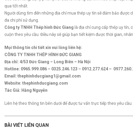
qua tốt nhất.
Người dùng tìm đến những địa chỉ mua thép uy tín sẽ đảm bảo được chất
đa chi phí sử dụng.
Công ty TNHH Thép hình Đức Giang
là địa chỉ cung cấp thép uy tín,
cuộn theo yêu cầu. Điều này sẽ giúp bạn tiết kiệm được thời gian, n
Mọi thông tin chi tiết xin vui lòng liên hệ:
CÔNG TY TNHH THÉP HÌNH ĐỨC GIANG
Địa chỉ: 4/53 Đức Giang – Long Biên – Hà Nội
Hotline: 0965.999.086 – 0325.246.123 – 0912.277.624 – 0977.260
Email: thephinhducgiang1@gmail.com
Website: thephinhducgiang.com
Tác Giả: Hằng Nguyễn
Liên hệ theo thông tin bên dưới để được tư vấn trực tiếp theo yêu cầu:
BÀI VIẾT LIÊN QUAN