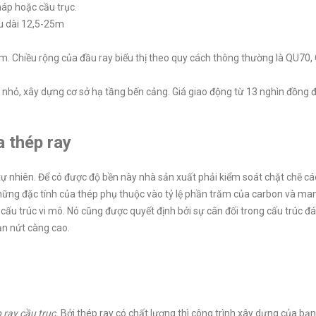
áp hoặc cầu trục.
u dài 12,5-25m
.5m. Chiều rộng của đầu ray biểu thị theo quy cách thông thường là QU70
 nhỏ, xây dựng cơ sở hạ tầng bến cảng. Giá giao động từ 13 nghìn đồng 
 thép ray
tự nhiên. Để có được độ bền này nhà sản xuất phải kiểm soát chặt chẽ c
những đặc tính của thép phụ thuộc vào tỷ lệ phần trăm của carbon và ma
 cấu trúc vi mô. Nó cũng được quyết định bởi sự cân đối trong cấu trúc đá
ạn nứt càng cao.
 ray cầu trục.
Bởi thép ray có chất lượng thì công trình xây dựng của bạn