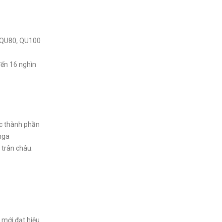
, QU80, QU100
đến 16 nghìn
ác thành phần
nga
 trân châu.
 mới đạt hiệu