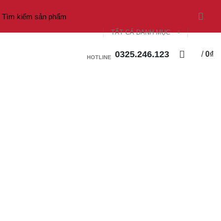
TẤT CẢ DANH MỤC
0
0325.246.123
/
0
₫
HOTLINE
 GIANG