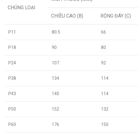
CHỦNG LOẠI
CHIỀU CAO (B)
RỘNG ĐÁY (C)
P11
80.5
66
P18
90
80
P24
107
92
P38
134
114
P43
140
114
P50
152
132
P60
176
150