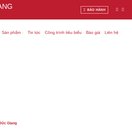
ANG
BẢO HÀNH
Sản phẩm
Tin tức
Công trình tiêu biểu
Báo giá
Liên hệ
TẠI ĐƠN VỊ THÉP HÌNH ĐỨC
 Đức Giang