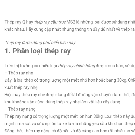
Thép ray Q hay
thép ray cầu trục
MS2 là những loại được sử dụng nhiề
khác nhau. Hãy cùng cập nhật những thông tin đầy đủ nhất về thép ray 
Thép ray được dùng phổ biến hiện nay
1. Phân loại thép ray
Trên thị trường có nhiều loại
thép ray
chính hãng
được mua bán, sử dụn
– Thép ray nhẹ
Đây là loại thép có trọng lượng một mét nhỏ hơn hoặc bằng 30kg. Chi
xuất thép ray nhẹ.
Hiện nay thép ray nhẹ được dùng để lát đường vận chuyển tạm thời, 
khu khoảng sản cũng dùng thép ray nhẹ làm vật liệu xây dựng
– Thép ray nặng
Thép ray nạng có trọng lượng một mét lớn hơn 30kg. Loại thép này đ
mạnh, ma sát và sức ép lớn từ xe lửa là những yêu cầu khi chọn thép
Đồng thời, thép ray nặng có độ bền và độ cứng cao hơn rất nhiều so 