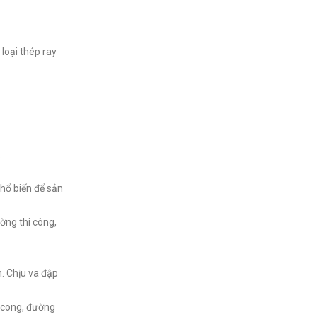
loại thép ray
.
hổ biến để sản
ờng thi công,
. Chịu va đập
g cong, đường