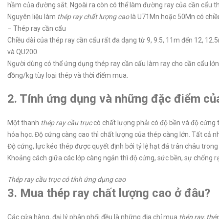
hầm của đường sắt. Ngoài ra còn có thể làm đường ray của cần cẩu th
Nguyên liệu làm
thép ray chất lượng cao
là U71Mn hoặc 50Mn có chiề
– Thép ray cần cẩu
Chiều dài của thép ray cần cẩu rất đa dạng từ 9, 9.5, 11m đến 12, 12
và QU200.
Người dùng có thể ứng dụng thép ray cần cẩu làm ray cho cần cẩu lớn
đồng/kg tùy loại thép và thời điểm mua.
2. Tính ứng dụng và những đặc điểm của
Một thanh
thép ray cầu trục
có chất lượng phải có độ bền và độ cứng 
hóa học. Độ cứng càng cao thì chất lượng của thép càng lớn. Tất cả 
Độ cứng, lực kéo thép được quyết định bởi tỷ lệ hạt đá trân châu trong
Khoảng cách giữa các lớp càng ngắn thì độ cứng, sức bền, sự chống r
Thép ray cầu trục có tính ứng dụng cao
3. Mua thép ray chất lượng cao ở đâu?
Các cửa hàng, đại lý phân phối đều là những địa chỉ mua
thép ray, thép