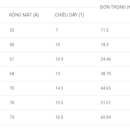
ĐƠN TRỌNG (
RỘNG MẶT (A)
CHIỀU DÀY (T)
32
7
11.2
40
10
18.3
51
10.9
24.46
68
13
38.73
70
14.5
44.65
70
15.5
51.51
73
16.5
60.64