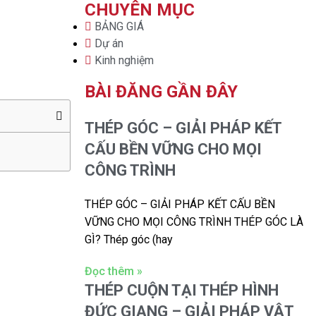
CHUYÊN MỤC
BẢNG GIÁ
Dự án
Kinh nghiệm
BÀI ĐĂNG GẦN ĐÂY
THÉP GÓC – GIẢI PHÁP KẾT
CẤU BỀN VỮNG CHO MỌI
CÔNG TRÌNH
THÉP GÓC – GIẢI PHÁP KẾT CẤU BỀN
VỮNG CHO MỌI CÔNG TRÌNH THÉP GÓC LÀ
GÌ? Thép góc (hay
Đọc thêm »
THÉP CUỘN TẠI THÉP HÌNH
ĐỨC GIANG – GIẢI PHÁP VẬT