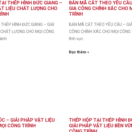
ẠI THÉP HÌNH ĐỨC GIANG –
BẢN MÃ CẮT THEO YÊU CẦU 
ẬT LIỆU CHẤT LƯỢNG CHO
GIA CÔNG CHÍNH XÁC CHO 
RÌNH
TRÌNH
THÉP HÌNH ĐỨC GIANG – GIẢI
BẢN MÃ CẮT THEO YÊU CẦU – GIẢ
 CHẤT LƯỢNG CHO MỌI CÔNG
CÔNG CHÍNH XÁC CHO MỌI CÔNG 
gành
lĩnh vực
Đọc thêm »
C – GIẢI PHÁP VẬT LIỆU
THÉP HỘP TẠI THÉP HÌNH Đ
MỌI CÔNG TRÌNH
GIẢI PHÁP VẬT LIỆU BỀN V
CÔNG TRÌNH