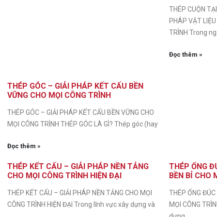
THÉP CUỘN TẠI 
PHÁP VẬT LIỆU
TRÌNH Trong n
Đọc thêm »
THÉP GÓC – GIẢI PHÁP KẾT CẤU BỀN
VỮNG CHO MỌI CÔNG TRÌNH
THÉP GÓC – GIẢI PHÁP KẾT CẤU BỀN VỮNG CHO
MỌI CÔNG TRÌNH THÉP GÓC LÀ GÌ? Thép góc (hay
Đọc thêm »
THÉP KẾT CẤU – GIẢI PHÁP NỀN TẢNG
THÉP ỐNG ĐÚ
CHO MỌI CÔNG TRÌNH HIỆN ĐẠI
BỀN BỈ CHO 
THÉP KẾT CẤU – GIẢI PHÁP NỀN TẢNG CHO MỌI
THÉP ỐNG ĐÚC –
CÔNG TRÌNH HIỆN ĐẠI Trong lĩnh vực xây dựng và
MỌI CÔNG TRÌNH
dựng,