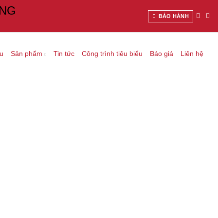
ANG
BẢO HÀNH
ệu
Sản phẩm
Tin tức
Công trình tiêu biểu
Báo giá
Liên hệ
ỘP VUÔNG, CHỮ NHẬT MẠ 