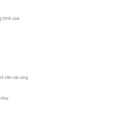
 trình của
 vô vàn các ứng
 như: