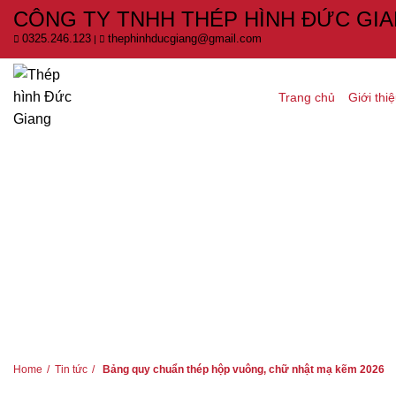
CÔNG TY TNHH THÉP HÌNH ĐỨC GI
0325.246.123
thephinhducgiang@gmail.com
|
Trang chủ
Giới thi
HOME
TIN TỨC
BẢNG QUY CHUẨN THÉP H
Home
Tin tức
Bảng quy chuẩn thép hộp vuông, chữ nhật mạ kẽm 2026