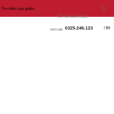
TẤT CẢ DANH MỤC
0325.246.123
/
0
₫
0
HOTLINE
KẼM 2026