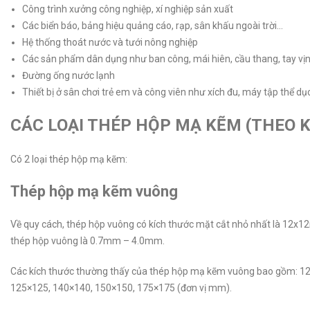
Công trình xưởng công nghiệp, xí nghiệp sản xuất
Các biển báo, bảng hiệu quảng cáo, rạp, sân khấu ngoài trời…
Hệ thống thoát nước và tưới nông nghiệp
Các sản phẩm dân dụng như ban công, mái hiên, cầu thang, tay vị
Đường ống nước lạnh
Thiết bị ở sân chơi trẻ em và công viên như xích đu, máy tập thể dụ
CÁC LOẠI THÉP HỘP MẠ KẼM (THEO K
Có 2 loại thép hộp mạ kẽm:
Thép hộp mạ kẽm vuông
Về quy cách, thép hộp vuông có kích thước mặt cắt nhỏ nhất là 12x12
thép hộp vuông là 0.7mm – 4.0mm.
Các kích thước thường thấy của thép hộp mạ kẽm vuông bao gồm: 12×
125×125, 140×140, 150×150, 175×175 (đơn vị mm).