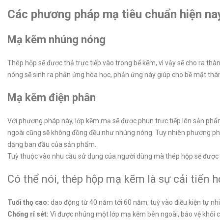
Các phương pháp mạ tiêu chuẩn hiện na
Mạ kẽm nhúng nóng
Thép hộp sẽ được thả trực tiếp vào trong bể kẽm, vì vậy sẽ cho ra th
nóng sẽ sinh ra phản ứng hóa học, phản ứng này giúp cho bề mặt th
Mạ kẽm điện phân
Với phương pháp này, lớp kẽm mạ sẽ được phun trực tiếp lên sản phẩm
ngoài cũng sẽ không đồng đều như nhúng nóng. Tuy nhiên phương phá
dạng ban đầu của sản phẩm.
Tuỳ thuộc vào nhu cầu sử dụng của người dùng mà thép hộp sẽ được
Có thể nói, thép hộp mạ kẽm là sự cải tiến 
Tuổi thọ cao:
dao động từ 40 năm tới 60 năm, tuỳ vào điều kiện tự nh
Chống rỉ sét:
Vì được nhúng một lớp mạ kẽm bên ngoài, bảo vệ khỏi c