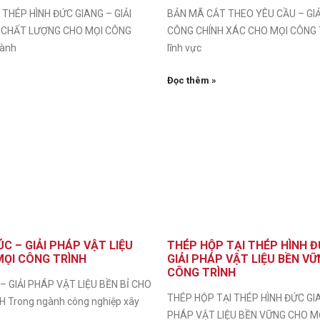
THÉP HÌNH ĐỨC GIANG – GIẢI
BẢN MÃ CẮT THEO YÊU CẦU – GIẢ
 CHẤT LƯỢNG CHO MỌI CÔNG
CÔNG CHÍNH XÁC CHO MỌI CÔNG 
gành
lĩnh vực
Đọc thêm »
C – GIẢI PHÁP VẬT LIỆU
THÉP HỘP TẠI THÉP HÌNH Đ
MỌI CÔNG TRÌNH
GIẢI PHÁP VẬT LIỆU BỀN V
CÔNG TRÌNH
 GIẢI PHÁP VẬT LIỆU BỀN BỈ CHO
THÉP HỘP TẠI THÉP HÌNH ĐỨC GIA
 Trong ngành công nghiệp xây
PHÁP VẬT LIỆU BỀN VỮNG CHO M