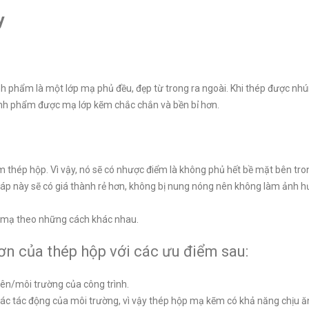
y
ành phẩm là một lớp mạ phủ đều, đẹp từ trong ra ngoài. Khi thép được n
ành phẩm được mạ lớp kẽm chắc chắn và bền bỉ hơn.
 thép hộp. Vì vậy, nó sẽ có nhược điểm là không phủ hết bề mặt bên tro
p này sẽ có giá thành rẻ hơn, không bị nung nóng nên không làm ảnh hư
 mạ theo những cách khác nhau.
hơn của thép hộp với các ưu điểm sau:
iên/môi trường của công trình.
ác tác động của môi trường, vì vậy thép hộp mạ kẽm có khả năng chịu ă