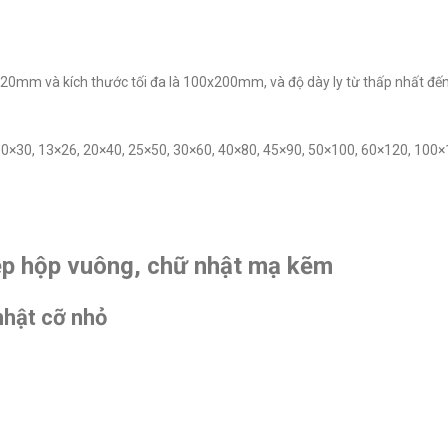
x20mm và kích thước tối đa là 100x200mm, và độ dày ly từ thấp nhất đế
10×30, 13×26, 20×40, 25×50, 30×60, 40×80, 45×90, 50×100, 60×120, 100
hép hộp vuông, chữ nhật mạ kẽm
nhật cỡ nhỏ