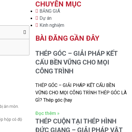
CHUYÊN MỤC
BẢNG GIÁ
Dự án
Kinh nghiệm
BÀI ĐĂNG GẦN ĐÂY
THÉP GÓC – GIẢI PHÁP KẾT
CẤU BỀN VỮNG CHO MỌI
CÔNG TRÌNH
THÉP GÓC – GIẢI PHÁP KẾT CẤU BỀN
VỮNG CHO MỌI CÔNG TRÌNH THÉP GÓC LÀ
GÌ? Thép góc (hay
bị ăn mòn.
Đọc thêm »
ép hộp có độ
THÉP CUỘN TẠI THÉP HÌNH
ĐỨC GIANG – GIẢI PHÁP VẬT