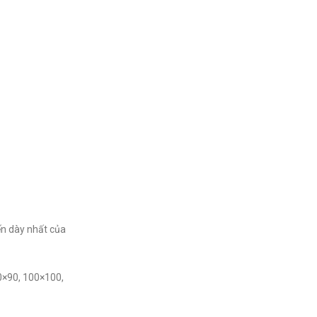
ến dày nhất của
0×90, 100×100,