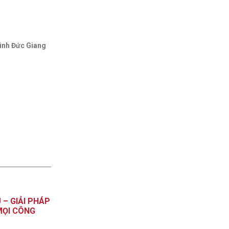
ình Đức Giang
– GIẢI PHÁP
MỌI CÔNG