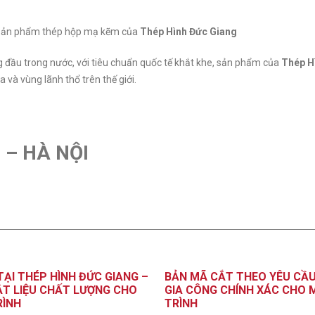
về sản phẩm thép hộp mạ kẽm của
Thép Hình Đức Giang
g đầu trong nước, với tiêu chuẩn quốc tế khắt khe, sản phẩm của
Thép H
 và vùng lãnh thổ trên thế giới.
 – HÀ NỘI
ẠI THÉP HÌNH ĐỨC GIANG –
BẢN MÃ CẮT THEO YÊU CẦU 
ẬT LIỆU CHẤT LƯỢNG CHO
GIA CÔNG CHÍNH XÁC CHO 
RÌNH
TRÌNH