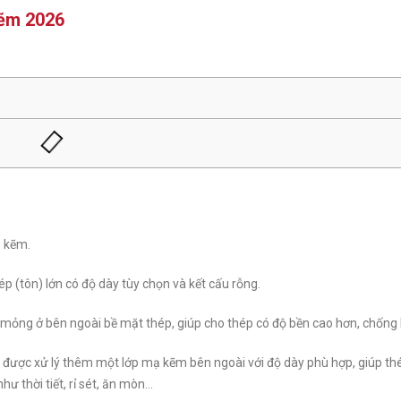
kẽm 2026
ạ kẽm.
ép (tôn) lớn có độ dày tùy chọn và kết cấu rỗng.
mỏng ở bên ngoài bề mặt thép, giúp cho thép có độ bền cao hơn, chống 
ô) được xử lý thêm một lớp mạ kẽm bên ngoài với độ dày phù hợp, giúp th
ư thời tiết, rỉ sét, ăn mòn…