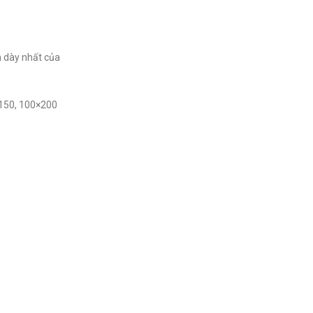
n dày nhất của
×150, 100×200