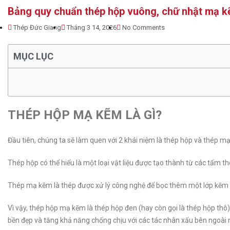
Bảng quy chuẩn thép hộp vuông, chữ nhật mạ 
Thép Đức Giang
Tháng 3 14, 2026
No Comments
MỤC LỤC
THÉP HỘP MẠ KẼM LÀ GÌ?
Đầu tiên, chúng ta sẽ làm quen với 2 khái niệm là thép hộp và thép m
Thép hộp có thể hiểu là một loại vật liệu được tạo thành từ các tấm th
Thép mạ kẽm là thép được xử lý công nghệ để bọc thêm một lớp kẽm 
Vì vậy, thép hộp mạ kẽm là thép hộp đen (hay còn gọi là thép hộp th
bền đẹp và tăng khả năng chống chịu với các tác nhân xấu bên ngoài nh