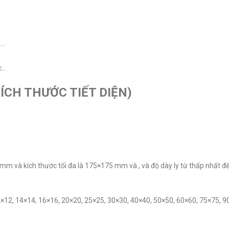
n…
c…
ÍCH THƯỚC TIẾT DIỆN)
mm và kích thước tối đa là 175×175 mm và , và độ dày ly từ thấp nhất đ
12, 14×14, 16×16, 20×20, 25×25, 30×30, 40×40, 50×50, 60×60, 75×75, 9