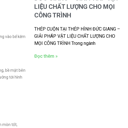
LIỆU CHẤT LƯỢNG CHO MỌI
CÔNG TRÌNH
THÉP CUỘN TẠI THÉP HÌNH ĐỨC GIANG –
GIẢI PHÁP VẬT LIỆU CHẤT LƯỢNG CHO
húng vào bể kẽm
MỌI CÔNG TRÌNH Trong ngành
Đọc thêm »
ng, bề mặt bên
ởng tới hình
n mòn tốt,