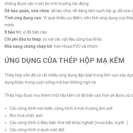
chống được các rỉ sét do môi trường tác động.
Dễ bảo quản, sửa chữa:
dễ lau chùi, dễ dàng làm sạch lớp gỉ, dễ sửa
Tính ứng dụng cao:
Vì quá nhiều ưu điểm, nên tính ứng dụng của th
mình.
Ít bảo trì:
vì độ bền cao
Chi phí đầu tư thấp:
so với các vật liệu cùng loại khác
Khả năng chống cháy tốt:
hơn nhựa PVC và nhôm
ỨNG DỤNG CỦA THÉP HỘP MẠ KẼM
Thép hộp vốn đã có rất nhiều ứng dụng đặc biệt trong lĩnh vực xây 
dụng khác trong cuộc sống mà bạn không ngờ tới.
Thép hộp được mạ thêm một lớp kẽm có độ bền cao hơn sẽ được sử dụ
Các công trình ven biển, công trình ở môi trường ẩm ướt
Kho hoá chất, axit
Các công trình ở điều kiện thời tiết khắc nghiệt (mưa bão, tuyết…)
Các công trình ở dưới mặt đất