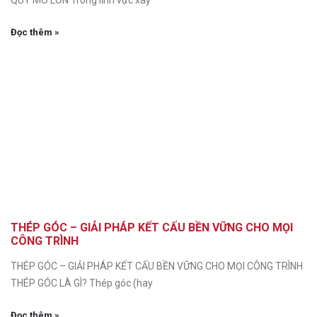
QUY MÔ LỚN Trong lĩnh vực xây
Đọc thêm »
THÉP GÓC – GIẢI PHÁP KẾT CẤU BỀN VỮNG CHO MỌI
CÔNG TRÌNH
THÉP GÓC – GIẢI PHÁP KẾT CẤU BỀN VỮNG CHO MỌI CÔNG TRÌNH
THÉP GÓC LÀ GÌ? Thép góc (hay
Đọc thêm »