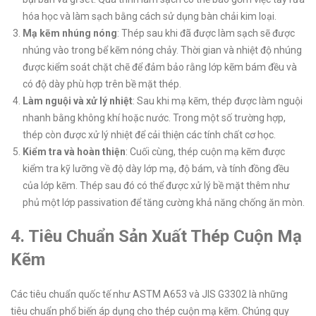
hóa học và làm sạch bằng cách sử dụng bàn chải kim loại.
Mạ kẽm nhúng nóng
: Thép sau khi đã được làm sạch sẽ được
nhúng vào trong bể kẽm nóng chảy. Thời gian và nhiệt độ nhúng
được kiểm soát chặt chẽ để đảm bảo rằng lớp kẽm bám đều và
có độ dày phù hợp trên bề mặt thép.
Làm nguội và xử lý nhiệt
: Sau khi mạ kẽm, thép được làm nguội
nhanh bằng không khí hoặc nước. Trong một số trường hợp,
thép còn được xử lý nhiệt để cải thiện các tính chất cơ học.
Kiểm tra và hoàn thiện
: Cuối cùng, thép cuộn mạ kẽm được
kiểm tra kỹ lưỡng về độ dày lớp mạ, độ bám, và tính đồng đều
của lớp kẽm. Thép sau đó có thể được xử lý bề mặt thêm như
phủ một lớp passivation để tăng cường khả năng chống ăn mòn.
4. Tiêu Chuẩn Sản Xuất Thép Cuộn Mạ
Kẽm
Các tiêu chuẩn quốc tế như ASTM A653 và JIS G3302 là những
tiêu chuẩn phổ biến áp dụng cho thép cuộn mạ kẽm. Chúng quy