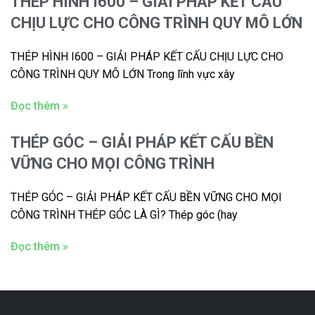
THÉP HÌNH I600 – GIẢI PHÁP KẾT CẤU
CHỊU LỰC CHO CÔNG TRÌNH QUY MÔ LỚN
THÉP HÌNH I600 – GIẢI PHÁP KẾT CẤU CHỊU LỰC CHO
CÔNG TRÌNH QUY MÔ LỚN Trong lĩnh vực xây
Đọc thêm »
THÉP GÓC – GIẢI PHÁP KẾT CẤU BỀN
VỮNG CHO MỌI CÔNG TRÌNH
THÉP GÓC – GIẢI PHÁP KẾT CẤU BỀN VỮNG CHO MỌI
CÔNG TRÌNH THÉP GÓC LÀ GÌ? Thép góc (hay
Đọc thêm »