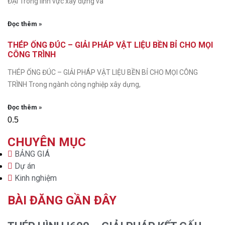
ĐẠI Trong lĩnh vực xây dựng và
Đọc thêm »
THÉP ỐNG ĐÚC – GIẢI PHÁP VẬT LIỆU BỀN BỈ CHO MỌI
CÔNG TRÌNH
THÉP ỐNG ĐÚC – GIẢI PHÁP VẬT LIỆU BỀN BỈ CHO MỌI CÔNG
TRÌNH Trong ngành công nghiệp xây dựng,
Đọc thêm »
CHUYÊN MỤC
BẢNG GIÁ
Dự án
Kinh nghiệm
BÀI ĐĂNG GẦN ĐÂY