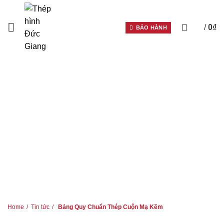
0
/
0
₫
BẢO HÀNH
HOME
TIN TỨC
BẢNG QUY CHUẨN THÉP
CUỘN MẠ KẼM
Home
Tin tức
Bảng Quy Chuẩn Thép Cuộn Mạ Kẽm