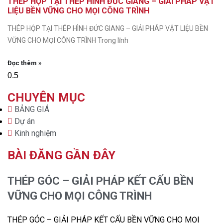
THÉP HỘP TẠI THÉP HÌNH ĐỨC GIANG – GIẢI PHÁP VẬT
LIỆU BỀN VỮNG CHO MỌI CÔNG TRÌNH
THÉP HỘP TẠI THÉP HÌNH ĐỨC GIANG – GIẢI PHÁP VẬT LIỆU BỀN
VỮNG CHO MỌI CÔNG TRÌNH Trong lĩnh
Đọc thêm »
CHUYÊN MỤC
BẢNG GIÁ
Dự án
Kinh nghiệm
BÀI ĐĂNG GẦN ĐÂY
THÉP GÓC – GIẢI PHÁP KẾT CẤU BỀN
VỮNG CHO MỌI CÔNG TRÌNH
THÉP GÓC – GIẢI PHÁP KẾT CẤU BỀN VỮNG CHO MỌI