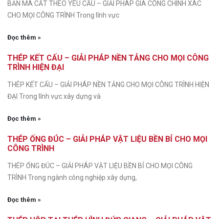
BẢN MÃ CẮT THEO YÊU CẦU – GIẢI PHÁP GIA CÔNG CHÍNH XÁC
CHO MỌI CÔNG TRÌNH Trong lĩnh vực
Đọc thêm »
THÉP KẾT CẤU – GIẢI PHÁP NỀN TẢNG CHO MỌI CÔNG
TRÌNH HIỆN ĐẠI
THÉP KẾT CẤU – GIẢI PHÁP NỀN TẢNG CHO MỌI CÔNG TRÌNH HIỆN
ĐẠI Trong lĩnh vực xây dựng và
Đọc thêm »
THÉP ỐNG ĐÚC – GIẢI PHÁP VẬT LIỆU BỀN BỈ CHO MỌI
CÔNG TRÌNH
THÉP ỐNG ĐÚC – GIẢI PHÁP VẬT LIỆU BỀN BỈ CHO MỌI CÔNG
TRÌNH Trong ngành công nghiệp xây dựng,
Đọc thêm »