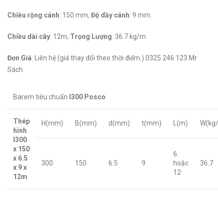
Chiều rộng cánh
: 150 mm,
Độ dầy cánh
: 9 mm.
Chiều dài cây
: 12m,
Trọng Lượng
: 36.7 kg/m
Đơn Giá
: Liên hệ (giá thay đổi theo thời điểm.) 0325 246 123 Mr
Sách
Barem tiêu chuẩn
I300 Posco
Thép
H(mm)
B(mm)
d(mm)
t(mm)
L(m)
W(kg
hình
I300
x 150
6
x 6.5
300
150
6.5
9
hoặc
36.7
x 9 x
12
12m