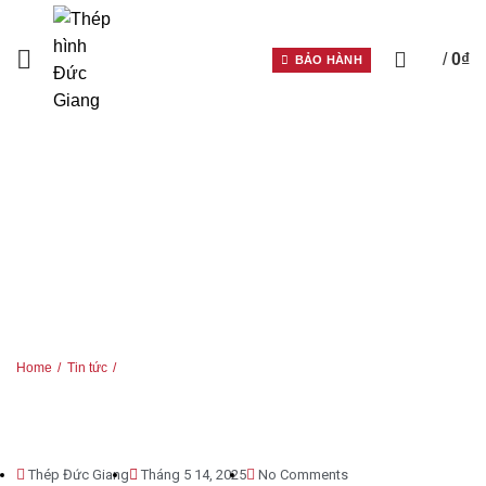
0
/
0
₫
BẢO HÀNH
HOME
TIN TỨC
Home
Tin tức
Thép Đức Giang
Tháng 5 14, 2025
No Comments