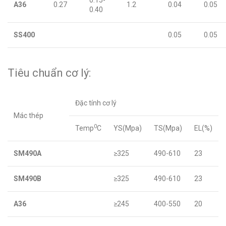
0.15-
A36
0.27
1.2
0.04
0.05
0.40
SS400
0.05
0.05
Tiêu chuẩn cơ lý:
Đặc tính cơ lý
Mác thép
0
Temp
C
YS(Mpa)
TS(Mpa)
EL(%)
SM490A
≥325
490-610
23
SM490B
≥325
490-610
23
A36
≥245
400-550
20