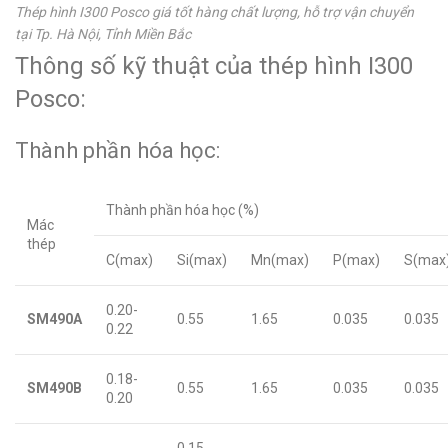
Thép hình I300 Posco giá tốt hàng chất lượng, hỗ trợ vận chuyển
tại Tp. Hà Nội, Tỉnh Miền Bắc
Thông số kỹ thuật của thép hình I300
Posco:
Thành phần hóa học:
Thành phần hóa học (%)
Mác
thép
C(max)
Si(max)
Mn(max)
P(max)
S(max
0.20-
SM490A
0.55
1.65
0.035
0.035
0.22
0.18-
SM490B
0.55
1.65
0.035
0.035
0.20