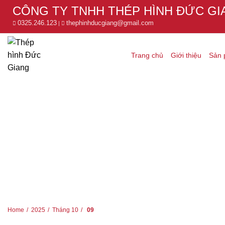
CÔNG TY TNHH THÉP HÌNH ĐỨC GI
0325.246.123
thephinhducgiang@gmail.com
|
Trang chủ
Giới thiệu
Sản
HOME
2025
THÁNG 10
09
THÁNG 10 9, 2025
Home
2025
Tháng 10
09