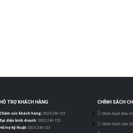
HỖ TRỢ KHÁCH HÀNG
CHÍNH SÁCH C
Chăm sóc khách hàng:
0325.246.123
Chính Sách Bảo H
Đại diện kinh doanh:
0325.246.123
Chính Sách Vận C
Hỗ trợ kỹ thuật:
0325.246.123