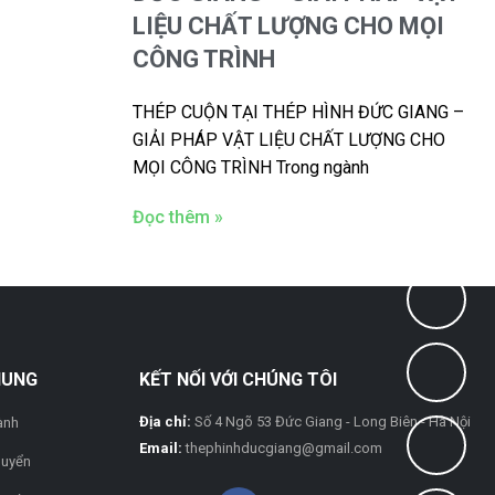
LIỆU CHẤT LƯỢNG CHO MỌI
CÔNG TRÌNH
THÉP CUỘN TẠI THÉP HÌNH ĐỨC GIANG –
GIẢI PHÁP VẬT LIỆU CHẤT LƯỢNG CHO
MỌI CÔNG TRÌNH Trong ngành
Đọc thêm »
HUNG
KẾT NỐI VỚI CHÚNG TÔI
Địa chỉ:
Số 4 Ngõ 53 Đức Giang - Long Biên - Hà Nội
ành
Email:
thephinhducgiang@gmail.com
huyển