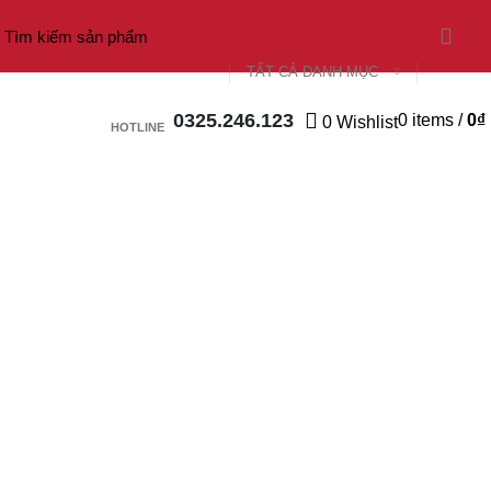
TẤT CẢ DANH MỤC
0325.246.123
0
items
/
0
₫
0
Wishlist
HOTLINE