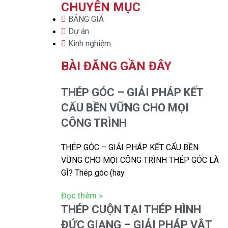
CHUYÊN MỤC
BẢNG GIÁ
Dự án
Kinh nghiệm
BÀI ĐĂNG GẦN ĐÂY
THÉP GÓC – GIẢI PHÁP KẾT
CẤU BỀN VỮNG CHO MỌI
CÔNG TRÌNH
THÉP GÓC – GIẢI PHÁP KẾT CẤU BỀN
VỮNG CHO MỌI CÔNG TRÌNH THÉP GÓC LÀ
GÌ? Thép góc (hay
Đọc thêm »
THÉP CUỘN TẠI THÉP HÌNH
ĐỨC GIANG – GIẢI PHÁP VẬT