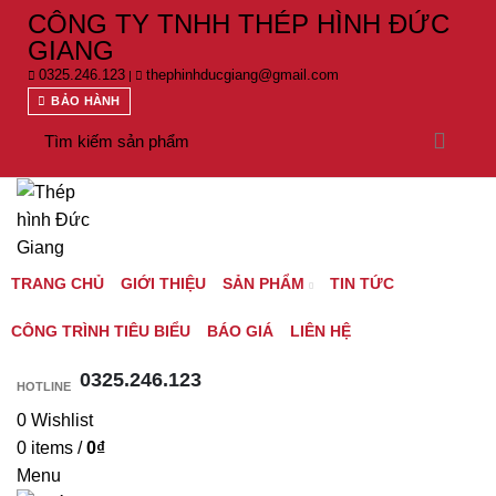
CÔNG TY TNHH THÉP HÌNH ĐỨC
GIANG
0325.246.123
thephinhducgiang@gmail.com
|
BẢO HÀNH
TRANG CHỦ
GIỚI THIỆU
SẢN PHẨM
TIN TỨC
CÔNG TRÌNH TIÊU BIỂU
BÁO GIÁ
LIÊN HỆ
0325.246.123
HOTLINE
0
Wishlist
0
items
/
0
₫
Menu