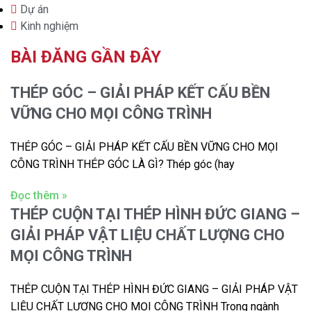
Dự án
Kinh nghiệm
BÀI ĐĂNG GẦN ĐÂY
THÉP GÓC – GIẢI PHÁP KẾT CẤU BỀN
VỮNG CHO MỌI CÔNG TRÌNH
THÉP GÓC – GIẢI PHÁP KẾT CẤU BỀN VỮNG CHO MỌI
CÔNG TRÌNH THÉP GÓC LÀ GÌ? Thép góc (hay
Đọc thêm »
THÉP CUỘN TẠI THÉP HÌNH ĐỨC GIANG –
GIẢI PHÁP VẬT LIỆU CHẤT LƯỢNG CHO
MỌI CÔNG TRÌNH
THÉP CUỘN TẠI THÉP HÌNH ĐỨC GIANG – GIẢI PHÁP VẬT
LIỆU CHẤT LƯỢNG CHO MỌI CÔNG TRÌNH Trong ngành